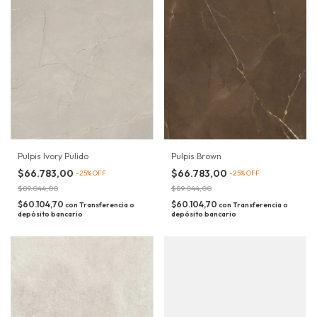
Pulpis Ivory Pulido
Pulpis Brown
$66.783,00
$66.783,00
-
25
%
OFF
-
25
%
OFF
$89.044,00
$89.044,00
$60.104,70
$60.104,70
con
Transferencia o
con
Transferencia o
depósito bancario
depósito bancario