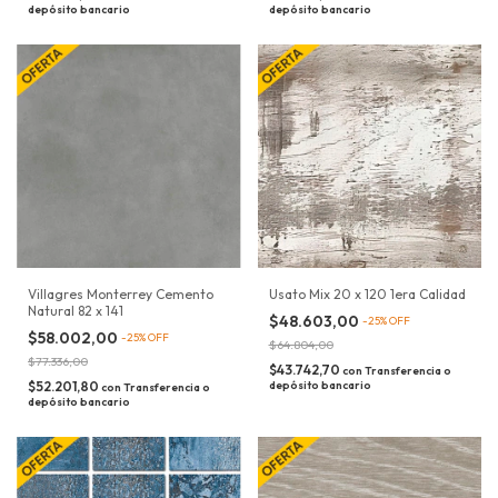
depósito bancario
depósito bancario
Villagres Monterrey Cemento
Usato Mix 20 x 120 1era Calidad
Natural 82 x 141
$48.603,00
-
25
%
OFF
$58.002,00
-
25
%
OFF
$64.804,00
$77.336,00
$43.742,70
con
Transferencia o
$52.201,80
depósito bancario
con
Transferencia o
depósito bancario