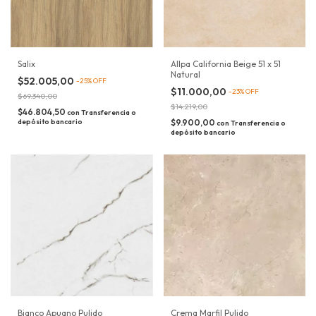
Salix
Allpa California Beige 51 x 51
Natural
$52.005,00
-
25
%
OFF
$11.000,00
-
23
%
OFF
$69.340,00
$14.219,00
$46.804,50
con
Transferencia o
depósito bancario
$9.900,00
con
Transferencia o
depósito bancario
Bianco Apuano Pulido
Crema Marfil Pulido