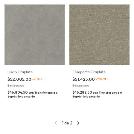
Liscio Graphite
Compacta Graphite
$52.005,00
$51.425,00
-
25
%
OFF
-
25
%
OFF
$69.340,00
$68.567,00
$46.804,50
$46.282,50
con
Transferencia o
con
Transferencia o
depósito bancario
depósito bancario
1
de
2