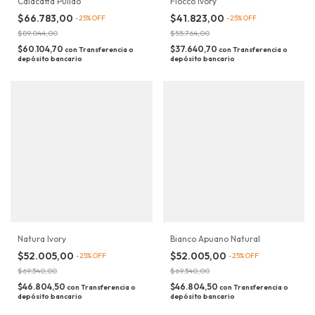
Calacatta Pulido
Fiocco Ivory
$66.783,00
$41.823,00
-
25
%
OFF
-
25
%
OFF
$89.044,00
$55.764,00
$60.104,70
$37.640,70
con
Transferencia o
con
Transferencia o
depósito bancario
depósito bancario
Natura Ivory
Bianco Apuano Natural
$52.005,00
$52.005,00
-
25
%
OFF
-
25
%
OFF
$69.340,00
$69.340,00
$46.804,50
$46.804,50
con
Transferencia o
con
Transferencia o
depósito bancario
depósito bancario