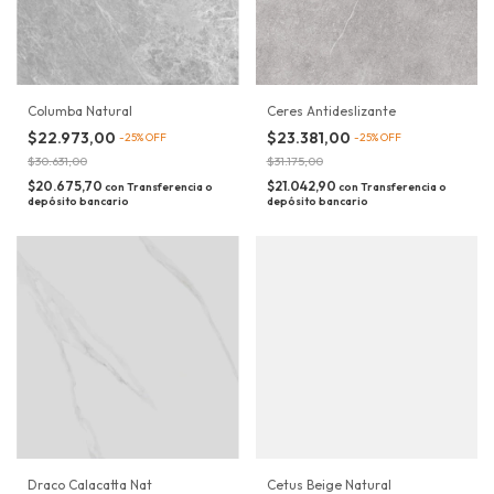
Columba Natural
Ceres Antideslizante
$22.973,00
$23.381,00
-
25
%
OFF
-
25
%
OFF
$30.631,00
$31.175,00
$20.675,70
$21.042,90
con
Transferencia o
con
Transferencia o
depósito bancario
depósito bancario
Draco Calacatta Nat
Cetus Beige Natural