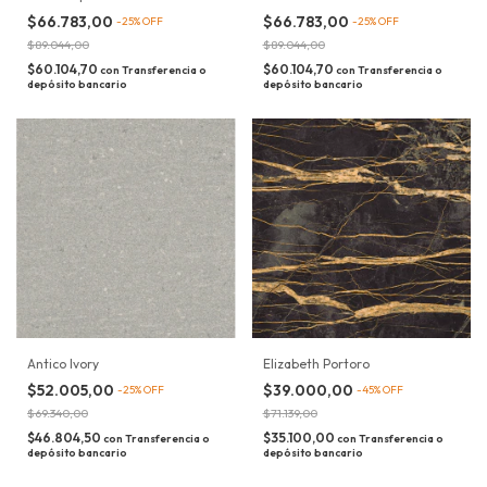
$66.783,00
$66.783,00
-
25
%
OFF
-
25
%
OFF
$89.044,00
$89.044,00
$60.104,70
$60.104,70
con
Transferencia o
con
Transferencia o
depósito bancario
depósito bancario
Antico Ivory
Elizabeth Portoro
$52.005,00
$39.000,00
-
25
%
OFF
-
45
%
OFF
$69.340,00
$71.139,00
$46.804,50
$35.100,00
con
Transferencia o
con
Transferencia o
depósito bancario
depósito bancario