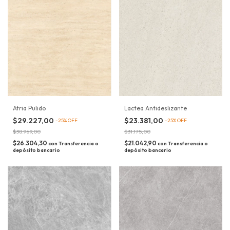
Atria Pulido
Lactea Antideslizante
$29.227,00
$23.381,00
-
25
%
OFF
-
25
%
OFF
$38.969,00
$31.175,00
$26.304,30
$21.042,90
con
Transferencia o
con
Transferencia o
depósito bancario
depósito bancario