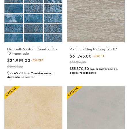
Elizabeth Santorini Simil Bali 5 x
Portinari Chaplin Grey 19 x 117
10 Importado
$61.745,00
-
25
%
OFF
$24.999,00
-
50
%
OFF
$82.326,00
$49.999,00
$55.570,50
con
Transferencia o
$22.499,10
depósito bancario
con
Transferencia o
depósito bancario