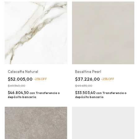
Calacatta Natural
Basaltina Pearl
$52.005,00
$37.226,00
-
25
%
OFF
-
25
%
OFF
$69.340,00
$49.635,00
$46.804,50
$33.503,40
con
Transferencia o
con
Transferencia o
depósito bancario
depósito bancario