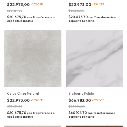
$22.973,00
$22.973,00
-
25
%
OFF
-
25
%
OFF
$30.631,00
$30.631,00
$20.675,70
$20.675,70
con
Transferencia o
con
Transferencia o
depósito bancario
depósito bancario
Cetus Cinza Natural
Statuario Pulido
$22.973,00
$66.783,00
-
25
%
OFF
-
25
%
OFF
$30.631,00
$89.044,00
$20.675,70
$60.104,70
con
Transferencia o
con
Transferencia o
depósito bancario
depósito bancario