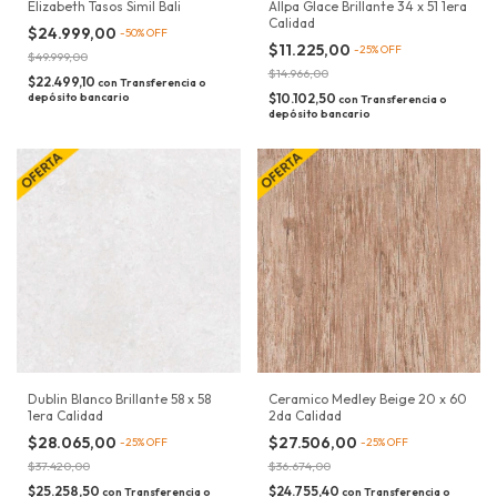
Elizabeth Tasos Simil Bali
Allpa Glace Brillante 34 x 51 1era
Calidad
$24.999,00
-
50
%
OFF
$11.225,00
-
25
%
OFF
$49.999,00
$14.966,00
$22.499,10
con
Transferencia o
depósito bancario
$10.102,50
con
Transferencia o
depósito bancario
Dublin Blanco Brillante 58 x 58
Ceramico Medley Beige 20 x 60
1era Calidad
2da Calidad
$28.065,00
$27.506,00
-
25
%
OFF
-
25
%
OFF
$37.420,00
$36.674,00
$25.258,50
$24.755,40
con
Transferencia o
con
Transferencia o