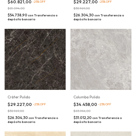
$60.821,00
$29.227,00
-
25
%
OFF
-
25
%
OFF
$81.094,00
$38.969,00
$54.738,90
$26.304,30
con
Transferencia o
con
Transferencia o
depósito bancario
depósito bancario
Cráter Pulido
Columba Pulido
$29.227,00
$34.458,00
-
25
%
OFF
-
25
%
OFF
$38.969,00
$45.944,00
$26.304,30
$31.012,20
con
Transferencia o
con
Transferencia o
depósito bancario
depósito bancario