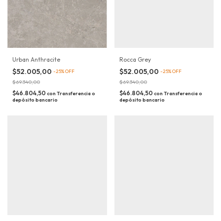
Urban Anthracite
Rocca Grey
$52.005,00
$52.005,00
-
25
%
OFF
-
25
%
OFF
$69.340,00
$69.340,00
$46.804,50
$46.804,50
con
Transferencia o
con
Transferencia o
depósito bancario
depósito bancario