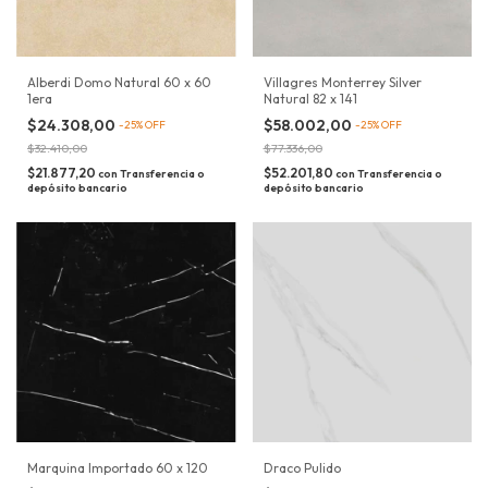
Alberdi Domo Natural 60 x 60
Villagres Monterrey Silver
1era
Natural 82 x 141
$24.308,00
$58.002,00
-
25
%
OFF
-
25
%
OFF
$32.410,00
$77.336,00
$21.877,20
$52.201,80
con
Transferencia o
con
Transferencia o
depósito bancario
depósito bancario
Marquina Importado 60 x 120
Draco Pulido