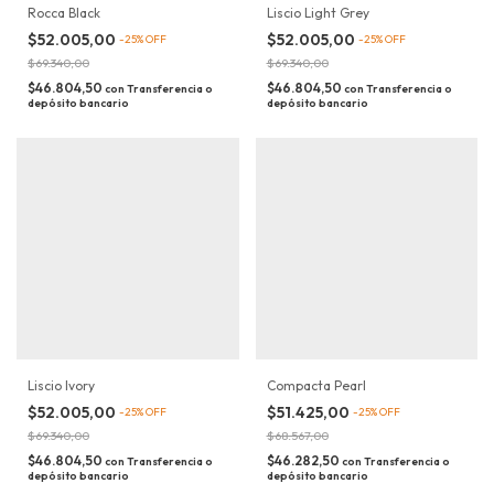
Rocca Black
Liscio Light Grey
$52.005,00
$52.005,00
-
25
%
OFF
-
25
%
OFF
$69.340,00
$69.340,00
$46.804,50
$46.804,50
con
Transferencia o
con
Transferencia o
depósito bancario
depósito bancario
Liscio Ivory
Compacta Pearl
$52.005,00
$51.425,00
-
25
%
OFF
-
25
%
OFF
$69.340,00
$68.567,00
$46.804,50
$46.282,50
con
Transferencia o
con
Transferencia o
depósito bancario
depósito bancario