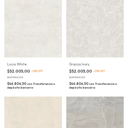
Liscio White
Granza Ivory
$52.005,00
$52.005,00
-
25
%
OFF
-
25
%
OFF
$69.340,00
$69.340,00
$46.804,50
$46.804,50
con
Transferencia o
con
Transferencia o
depósito bancario
depósito bancario