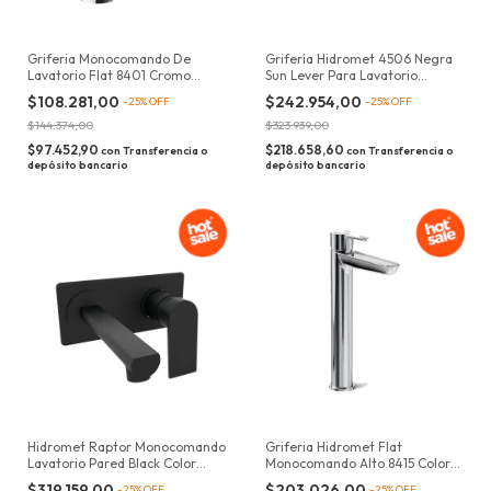
Griferia Monocomando De
Grifería Hidromet 4506 Negra
Lavatorio Flat 8401 Cromo
Sun Lever Para Lavatorio
Hidromet
Mesada Acabado Mate Color
$108.281,00
$242.954,00
-
25
%
OFF
-
25
%
OFF
Negro
$144.374,00
$323.939,00
$97.452,90
$218.658,60
con
Transferencia o
con
Transferencia o
depósito bancario
depósito bancario
Hidromet Raptor Monocomando
Griferia Hidromet Flat
Lavatorio Pared Black Color
Monocomando Alto 8415 Color
Negro
Plateado
$319.159,00
$203.026,00
-
25
%
OFF
-
25
%
OFF