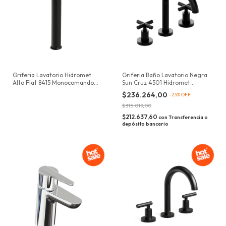
Griferia Lavatorio Hidromet
Griferia Baño Lavatorio Negra
Alto Flat 8415 Monocomando
Sun Cruz 4501 Hidromet
Black Hidromet Mate
Acabado Mate Color Negro
$236.264,00
-
25
%
OFF
$315.019,00
$212.637,60
con
Transferencia o
depósito bancario