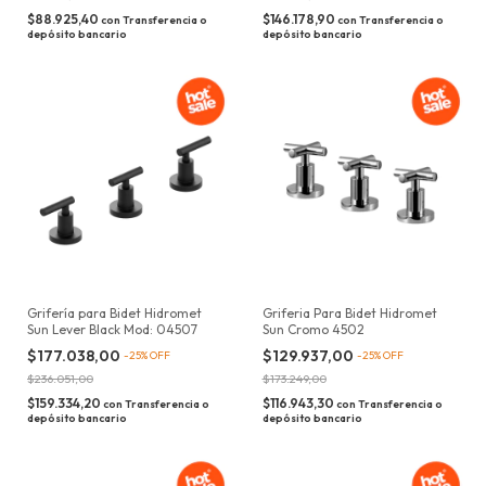
$88.925,40
$146.178,90
con
Transferencia o
con
Transferencia o
depósito bancario
depósito bancario
Grifería para Bidet Hidromet
Griferia Para Bidet Hidromet
Sun Lever Black Mod: 04507
Sun Cromo 4502
$177.038,00
$129.937,00
-
25
%
OFF
-
25
%
OFF
$236.051,00
$173.249,00
$159.334,20
$116.943,30
con
Transferencia o
con
Transferencia o
depósito bancario
depósito bancario