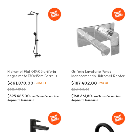
Hidromet Flat 08405 grifería
Griferia Lavatorio Pared
negra mate 130x15cm Barral +
Monocomando Hidromet Raptor
Duchador
$661.870,00
$187.402,00
-
25
%
OFF
-
25
%
OFF
$882.493,00
$249.869,00
$595.683,00
$168.661,80
con
Transferencia o
con
Transferencia o
depósito bancario
depósito bancario