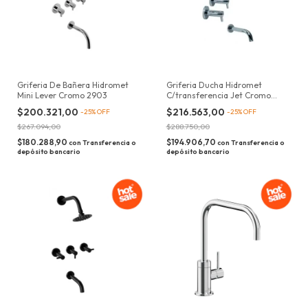
Griferia De Bañera Hidromet
Griferia Ducha Hidromet
Mini Lever Cromo 2903
C/transferencia Jet Cromo
3703
$200.321,00
$216.563,00
-
25
%
OFF
-
25
%
OFF
$267.094,00
$288.750,00
$180.288,90
$194.906,70
con
Transferencia o
con
Transferencia o
depósito bancario
depósito bancario