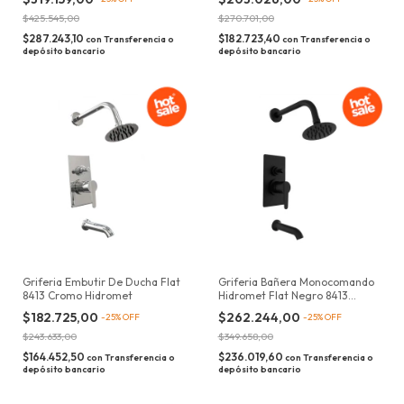
$425.545,00
$270.701,00
$287.243,10
$182.723,40
con
Transferencia o
con
Transferencia o
depósito bancario
depósito bancario
Griferia Embutir De Ducha Flat
Griferia Bañera Monocomando
8413 Cromo Hidromet
Hidromet Flat Negro 8413
Acabado Mate
$182.725,00
$262.244,00
-
25
%
OFF
-
25
%
OFF
$243.633,00
$349.658,00
$164.452,50
$236.019,60
con
Transferencia o
con
Transferencia o
depósito bancario
depósito bancario