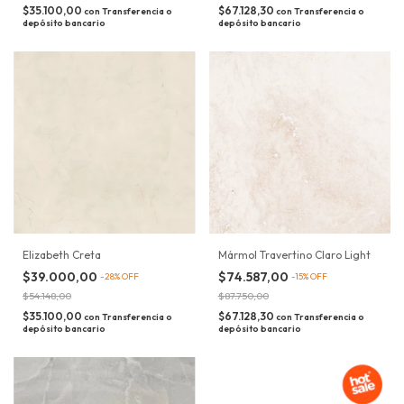
$35.100,00
$67.128,30
con
Transferencia o
con
Transferencia o
depósito bancario
depósito bancario
Elizabeth Creta
Mármol Travertino Claro Light
$39.000,00
$74.587,00
-
28
%
OFF
-
15
%
OFF
$54.148,00
$87.750,00
$35.100,00
$67.128,30
con
Transferencia o
con
Transferencia o
depósito bancario
depósito bancario