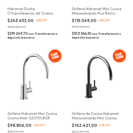
Hidromet Ducha
Griferia Hidromet Mini Cucina
C/transferencia Jet Cromo
Monocomando Pico Recto
Acabado Mate Color Negro
Acabado Cromado
$243.633,00
$115.049,00
-
25
%
OFF
-
25
%
OFF
$324.844,00
$153.398,00
$219.269,70
$103.544,10
con
Transferencia o
con
Transferencia o
depósito bancario
depósito bancario
Grifería Hidromet Mini Cucina
Griferia de Cocina Hidromet
Cromo Mod: 02070CRCR
Monocomando Mini Cocina
Curvo Black Mod: 02070NEGR
$98.806,00
$162.421,00
-
25
%
OFF
-
25
%
OFF
$131.741,00
$216.561,00