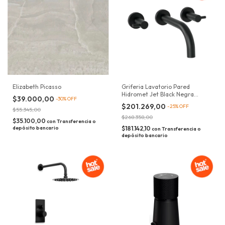
Elizabeth Picasso
Griferia Lavatorio Pared
Hidromet Jet Black Negra
$39.000,00
-
30
%
OFF
03780
$201.269,00
-
25
%
OFF
$55.345,00
$268.358,00
$35.100,00
con
Transferencia o
depósito bancario
$181.142,10
con
Transferencia o
depósito bancario