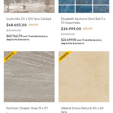
Usato Mix 20 x 120 1era Calidad
Elizabeth Santorini Simil Bali 5 x
10 Importado
$48.603,00
-
25
%
OFF
$24.999,00
-
50
%
OFF
$64.804,00
$49.999,00
$43.742,70
con
Transferencia o
depósito bancario
$22.499,10
con
Transferencia o
depósito bancario
Portinari Chaplin Grey 19 x 117
Alberdi Domo Natural 60 x 60
1era