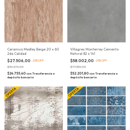
Ceramico Medley Beige 20 x 60
Villagres Monterrey Cemento
2da Calidad
Natural 82 x 141
$27.506,00
$58.002,00
-
25
%
OFF
-
25
%
OFF
$36.674,00
$77.336,00
$24.755,40
$52.201,80
con
Transferencia o
con
Transferencia o
depósito bancario
depósito bancario