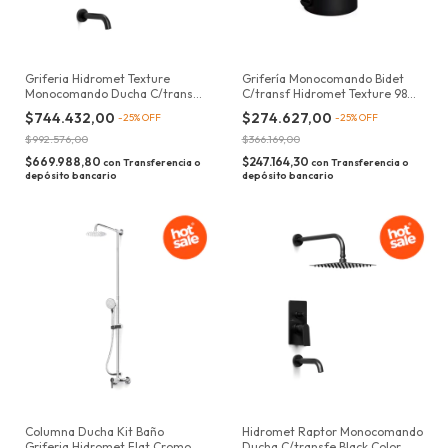
Griferia Hidromet Texture
Grifería Monocomando Bidet
Monocomando Ducha C/transf
C/transf Hidromet Texture 9802
Negra 9803
Black
$744.432,00
$274.627,00
-
25
%
OFF
-
25
%
OFF
$992.576,00
$366.169,00
$669.988,80
$247.164,30
con
Transferencia o
con
Transferencia o
depósito bancario
depósito bancario
Columna Ducha Kit Baño
Hidromet Raptor Monocomando
Griferia Hidromet Flat Cromo
Ducha C/transfe Black Color