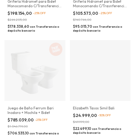
Grifería Hidromet para Bidet
Grifería Hidromet para Bidet
Monocomando C/Transferencia
Monocomando C/Trasnferencia
Negro Mate Mod: 08402NEGR
Cromada Mod: 08402CRCR
$198.154,00
$105.573,00
-
25
%
OFF
-
25
%
OFF
$264.205,00
$140.764,00
$178.338,60
$95.015,70
con
Transferencia o
con
Transferencia o
depósito bancario
depósito bancario
Juego de Baño Ferrum Bari
Elizabeth Tasos Simil Bali
Inodoro + Mochila + Bidet
$24.999,00
-
50
%
OFF
$785.039,00
-
25
%
OFF
$49.999,00
$1.046.719,00
$22.499,10
con
Transferencia o
$706.535,10
depósito bancario
con
Transferencia o