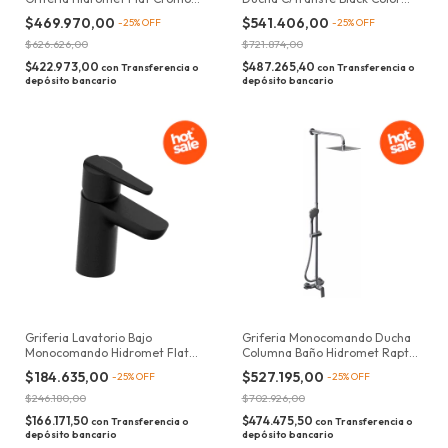
08405
Negro Mate
$469.970,00
$541.406,00
-
25
%
OFF
-
25
%
OFF
$626.626,00
$721.874,00
$422.973,00
$487.265,40
con
Transferencia o
con
Transferencia o
depósito bancario
depósito bancario
Griferia Lavatorio Bajo
Griferia Monocomando Ducha
Monocomando Hidromet Flat
Columna Baño Hidromet Raptor
Negro 8401 Acabado Mate
9405 Acabado Cromado
$184.635,00
$527.195,00
-
25
%
OFF
-
25
%
OFF
$246.180,00
$702.926,00
$166.171,50
$474.475,50
con
Transferencia o
con
Transferencia o
depósito bancario
depósito bancario