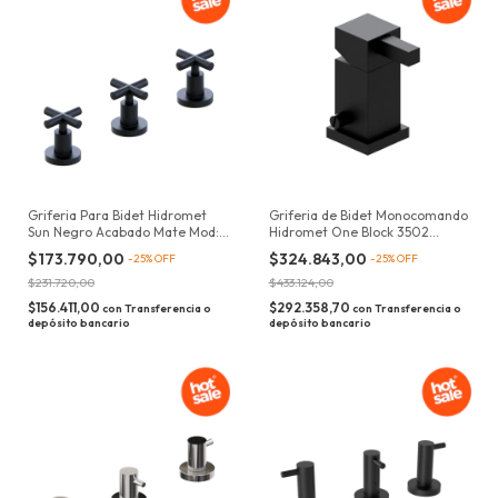
Griferia Para Bidet Hidromet
Griferia de Bidet Monocomando
Sun Negro Acabado Mate Mod:
Hidromet One Block 3502
502NEGR
Negra
$173.790,00
$324.843,00
-
25
%
OFF
-
25
%
OFF
$231.720,00
$433.124,00
$156.411,00
$292.358,70
con
Transferencia o
con
Transferencia o
depósito bancario
depósito bancario