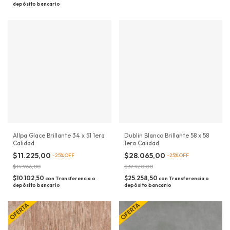
depósito bancario
Allpa Glace Brillante 34 x 51 1era
Dublin Blanco Brillante 58 x 58
Calidad
1era Calidad
$11.225,00
$28.065,00
-
25
%
OFF
-
25
%
OFF
$14.966,00
$37.420,00
$10.102,50
$25.258,50
con
Transferencia o
con
Transferencia o
depósito bancario
depósito bancario