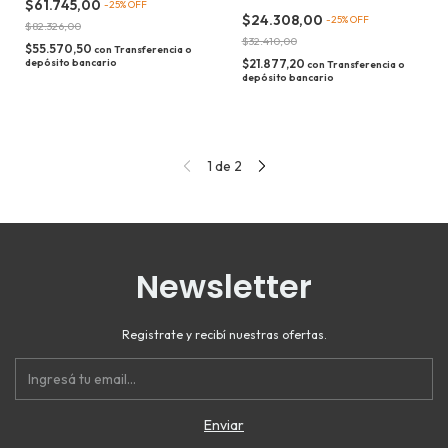
$61.745,00
-
25
%
OFF
$24.308,00
-
25
%
OFF
$82.326,00
$32.410,00
$55.570,50
con
Transferencia o
depósito bancario
$21.877,20
con
Transferencia o
depósito bancario
1
de
2
Newsletter
Registrate y recibí nuestras ofertas.