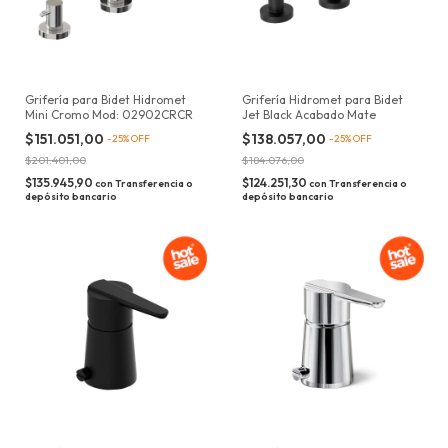
Grifería para Bidet Hidromet
Grifería Hidromet para Bidet
Mini Cromo Mod: 02902CRCR
Jet Black Acabado Mate
$151.051,00
$138.057,00
-
25
%
OFF
-
25
%
OFF
$201.401,00
$184.076,00
$135.945,90
$124.251,30
con
Transferencia o
con
Transferencia o
depósito bancario
depósito bancario