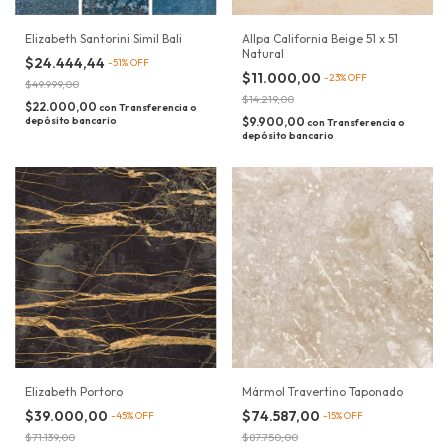
Elizabeth Santorini Simil Bali
Allpa California Beige 51 x 51
Natural
$24.444,44
-
51
%
OFF
$11.000,00
-
23
%
OFF
$49.999,00
$14.219,00
$22.000,00
con
Transferencia o
depósito bancario
$9.900,00
con
Transferencia o
depósito bancario
Elizabeth Portoro
Mármol Travertino Taponado
$39.000,00
$74.587,00
-
45
%
OFF
-
15
%
OFF
$71.139,00
$87.750,00