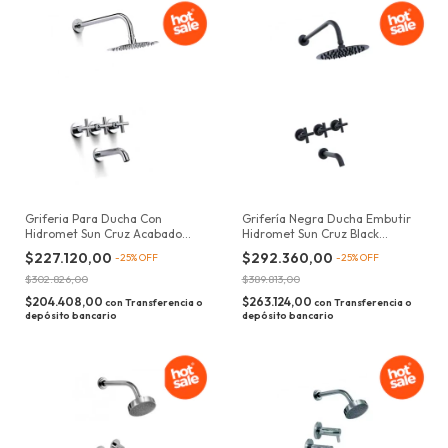
Griferia Para Ducha Con
Grifería Negra Ducha Embutir
Hidromet Sun Cruz Acabado
Hidromet Sun Cruz Black
Cromado
Acabado Mate Color Negro
$227.120,00
$292.360,00
-
25
%
OFF
-
25
%
OFF
$302.826,00
$389.813,00
$204.408,00
$263.124,00
con
Transferencia o
con
Transferencia o
depósito bancario
depósito bancario