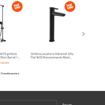
8405 grifería
Griferia Lavatorio Hidromet Alto
Griferia Lavator
15cm Barral +
Flat 8415 Monocomando Black
Monocomando H
Hidromet Mate
$187.402,00
-
25
%
OFF
$249.869,00
$168.661,80
n
Transferencia o
con
depósito bancario