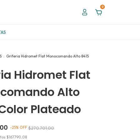
0
TAS
S
.
Griferia Hidromet Flat Monocomando Alto 8415
ria Hidromet Flat
comando Alto
Color Plateado
,00
-
25
%
OFF
$270.701,00
stos
$167.790,08