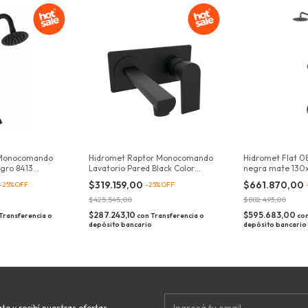
a Monocomando
Hidromet Raptor Monocomando
Hidromet Flat 0
gro 8413
Lavatorio Pared Black Color
negra mate 130x
Negro
Duchador
$319.159,00
$661.870,00
-
25
%
OFF
-
25
%
OFF
$425.545,00
$882.493,00
$287.243,10
$595.683,00
Transferencia o
con
Transferencia o
co
depósito bancario
depósito bancario
te y recibí nuestras ofertas.