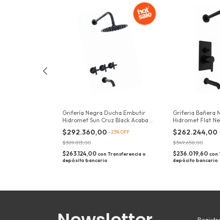
mando De
Grifería Negra Ducha Embutir
Griferia Bañer
401 Cromo
Hidromet Sun Cruz Black Acabado
Hidromet Flat Ne
Mate Color Negro
Acabado Mate
$292.360,00
$262.244,00
5
%
OFF
-
25
%
OFF
$389.813,00
$349.658,00
$263.124,00
$236.019,60
ansferencia o
con
Transferencia o
con
depósito bancario
depósito bancario
Newsletter
Registra