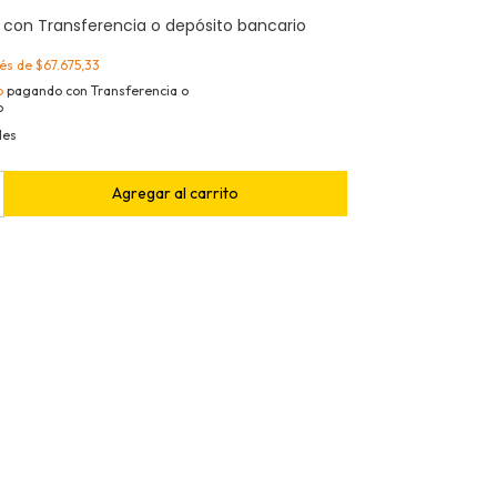
0
con
Transferencia o depósito bancario
rés de
$67.675,33
o
pagando con Transferencia o
o
les