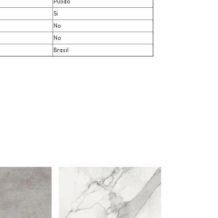
Pulido
Si
No
No
Brasil