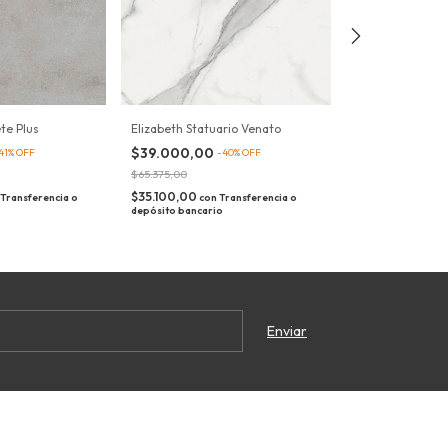
te Plus
Elizabeth Statuario Venato
Elizabeth Rosar
$39.000,00
$32.000,00
41
%
OFF
-
40
%
OFF
-
$65.375,00
$53.748,00
$35.100,00
$28.800,00
Transferencia o
con
Transferencia o
con
depósito bancario
depósito bancario