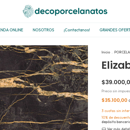
ENDA ONLINE
NOSOTROS
¡Contactanos!
GRANDES OFER
Inicio
.
PORCELA
Eliza
$39.000,
Precio sin impue
$35.100,00
3
cuotas sin inte
10% de descuent
depósito bancari
Ver más detal