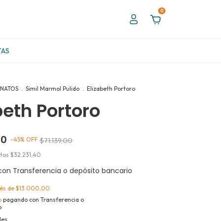
0
TAS
NATOS
.
Simil Marmol Pulido
.
Elizabeth Portoro
beth Portoro
00
-
45
%
OFF
$71.139,00
stos
$32.231,40
con
Transferencia o depósito bancario
rés de
$13.000,00
o
pagando con Transferencia o
o
les