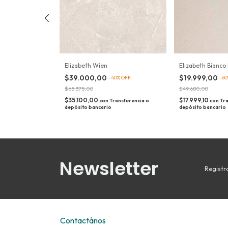
Elizabeth Bianco
Elizabeth Wien
$19.999,00
$39.000,00
-
60
8
%
OFF
-
40
%
OFF
$49.680,00
$65.375,00
$17.999,10
$35.100,00
con
Tra
ransferencia o
con
Transferencia o
depósito bancario
depósito bancario
Newsletter
Registra
Contactános