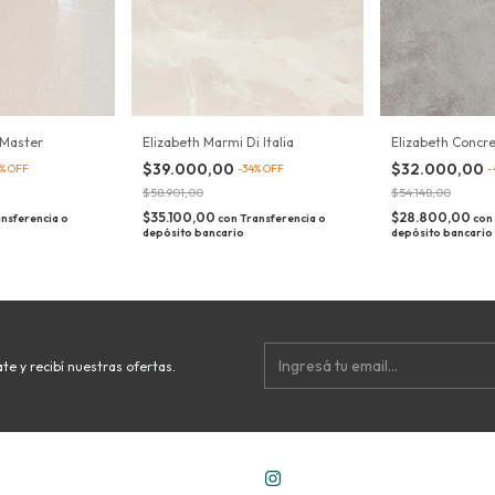
 Master
Elizabeth Concre
Elizabeth Marmi Di Italia
$32.000,00
$39.000,00
%
OFF
-
-
34
%
OFF
$54.148,00
$58.901,00
$28.800,00
$35.100,00
nsferencia o
con
con
Transferencia o
depósito bancario
depósito bancario
te y recibí nuestras ofertas.