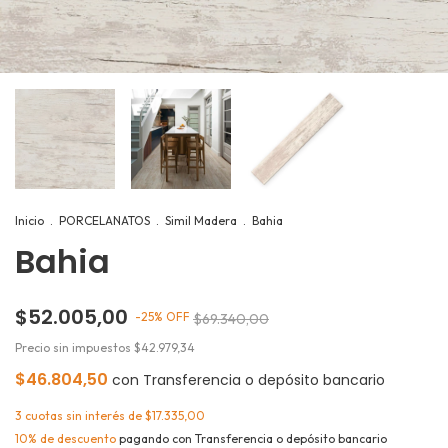
Inicio
.
PORCELANATOS
.
Simil Madera
.
Bahia
Bahia
$52.005,00
-
25
%
OFF
$69.340,00
Precio sin impuestos
$42.979,34
$46.804,50
con
Transferencia o depósito bancario
3
cuotas sin interés de
$17.335,00
10% de descuento
pagando con Transferencia o depósito bancario