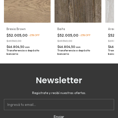
Brexia Brown
Baita
Areca
$52.005,00
$52.005,00
$52.
-
25
%
OFF
-
25
%
OFF
$69.340,00
$69.340,00
$69.34
$46.804,50
$46.804,50
$46.8
con
con
Transferencia o depósito
Transferencia o depósito
Transfe
bancario
bancario
bancar
Newsletter
Registrate y recibí nuestras ofertas.