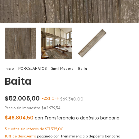
Inicio
.
PORCELANATOS
.
Simil Madera
.
Baita
Baita
$52.005,00
-
25
%
OFF
$69.340,00
Precio sin impuestos
$42.979,34
$46.804,50
con
Transferencia o depósito bancario
3
cuotas sin interés de
$17.335,00
10% de descuento
pagando con Transferencia o depósito bancario