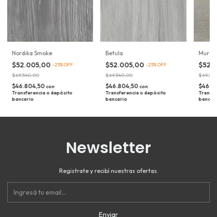
Nordika Smoke
Betula
Murata
$52.005,00
$52.005,00
$52.
-
25
%
OFF
-
25
%
OFF
$69.340,00
$69.340,00
$69.34
$46.804,50
$46.804,50
$46.8
con
con
Transferencia o depósito
Transferencia o depósito
Transfe
bancario
bancario
bancar
Newsletter
Registrate y recibí nuestras ofertas.