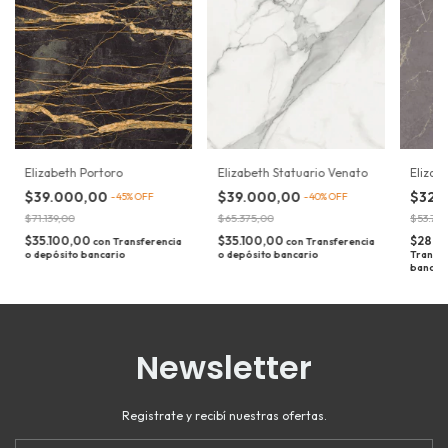
Elizab
Elizabeth Portoro
Elizabeth Statuario Venato
$32.
$39.000,00
$39.000,00
-
45
%
OFF
-
40
%
OFF
$53.74
$71.139,00
$65.375,00
$28.8
$35.100,00
$35.100,00
con
Transferencia
con
Transferencia
Transfe
o depósito bancario
o depósito bancario
bancar
Newsletter
Registrate y recibí nuestras ofertas.