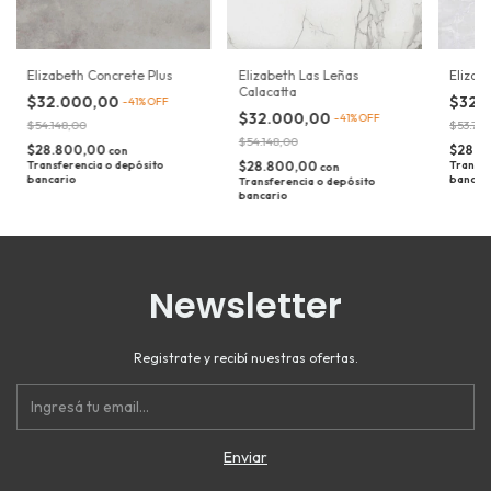
Elizabeth Concrete Plus
Elizabeth Las Leñas
Elizab
Calacatta
$32.000,00
$32.
-
41
%
OFF
$32.000,00
-
41
%
OFF
$54.148,00
$53.74
$54.148,00
$28.800,00
$28.8
con
Transferencia o depósito
$28.800,00
Transfe
con
bancario
bancar
Transferencia o depósito
bancario
Newsletter
Registrate y recibí nuestras ofertas.