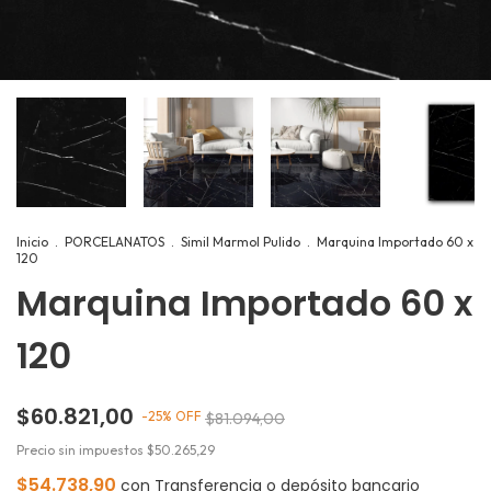
Inicio
.
PORCELANATOS
.
Simil Marmol Pulido
.
Marquina Importado 60 x
120
Marquina Importado 60 x
120
$60.821,00
-
25
%
OFF
$81.094,00
Precio sin impuestos
$50.265,29
$54.738,90
con
Transferencia o depósito bancario